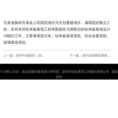
甘肃省陇南市康县人民医院项目为灾后重建项目，属我院的重点工
程，本所承担铝单板幕墙工程审图报告与调整后的铝单板幕墙设计
与顾问工作，主要幕墙形式有：铝单板幕墙系统、铝合金窗系统、
玻璃幕墙系统。
上一篇：
签约中国移动（深圳）生产调度中..
下一篇：
签约深圳教育新村拆迁改造项目幕..
© 1982-2018 深
总院
建筑幕墙设计研究院 深圳市锐拓幕墙工程顾问有限公司 版权
所有