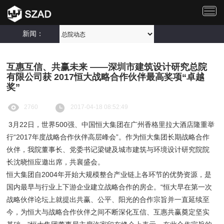
切
换
导
新闻：
航
互惠互信、共赢未来 ——深圳市建筑设计研究总院
有限公司获 2017恒大战略合作伙伴最高奖项“卓越
奖”
2760
2017-04-18 08:52:49
3
月
22
日，世界
500
强、中国恒大集团在广州香格里拉大酒店隆重举
行“
2017
年度战略合作伙伴高层峰会”。作为恒大集团长期战略合作
伙伴，我院董事长、党委书记梁键及城市建筑与环境设计研究院院
长沈晓恒应邀出席，共襄盛会。
恒大集团自
2004
年开始大规模整合产业链上各环节的优势资源，是
国内最早与行业上下游企业建立战略合作的房企。“恒大早在第一次
战略伙伴论坛上就提出共赢、公平、阳光的合作宗旨并一直延续至
今，为恒大与战略合作伙伴之间不断深化互信、互惠共赢奠定坚实