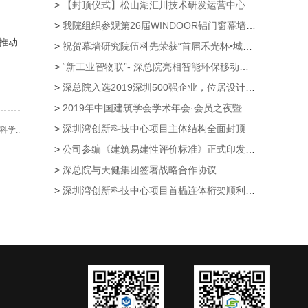
>
【封顶仪式】松山湖汇川技术研发运营中心项目主体结构封顶仪式隆重举行
>
我院组织参观第26届WINDOOR铝门窗幕墙新产品博览会
推动
>
祝贺幕墙研究院伍科先荣获“首届禾光杯•城市光环境规划设计大赛”创意奖
>
“新工业智物联”- 深总院亮相智能环保移动公厕第21届高交会
>
深总院入选2019深圳500强企业，位居设计企业第一
>
2019年中国建筑学会学术年会·会员之夜暨颁奖典礼 公司荣获多个奖项
>
深圳湾创新科技中心项目主体结构全面封顶
学..
>
公司参编《建筑易建性评价标准》正式印发实施
>
深总院与天健集团签署战略合作协议
>
深圳湾创新科技中心项目首榀连体桁架顺利提升