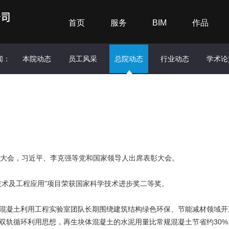
首页
服务
BIM
作品
闻：
本院动态
员工风采
总院动态
行业动态
学术论
励大会，习近平、李克强等党和国家领导人出席表彰大会。
技术及工程应用”项目荣获国家科学技术进步奖二等奖。
混凝土利用工程实验室团队长期围绕建筑结构绿色环保、节能减材领域开
双轨循环利用思想，再生块体混凝土的水泥用量比常规混凝土节省约30%