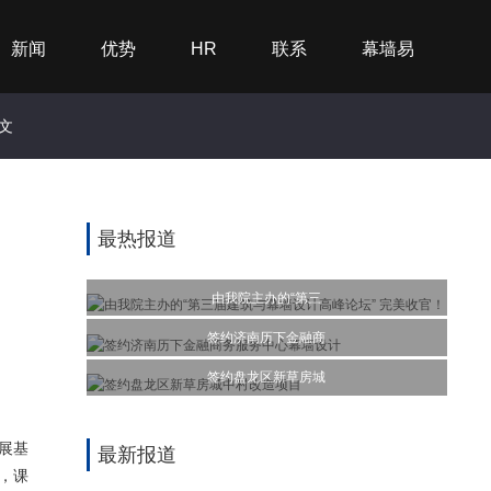
新闻
优势
HR
联系
幕墙易
文
最热报道
由我院主办的“第三
签约济南历下金融商
签约盘龙区新草房城
展基
最新报道
，课