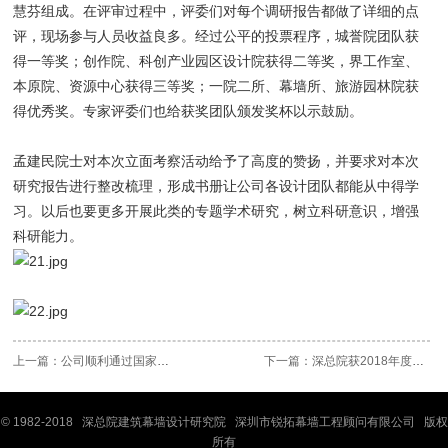
慧芬组成。在评审过程中，评委们对每个调研报告都做了详细的点
评，现场参与人员收益良多。经过公平的投票程序，城誉院团队获
得一等奖；创作院、科创产业园区设计院获得二等奖，界工作室、
本原院、资源中心获得三等奖；一院二所、幕墙所、旅游园林院获
得优秀奖。专家评委们也给获奖团队颁发奖杯以示鼓励。
孟建民院士对本次立面考察活动给予了高度的赞扬，并要求对本次
研究报告进行整改梳理，形成书册让公司各设计团队都能从中得学
习。以后也要更多开展此类的专题学术研究，树立科研意识，增强
科研能力。
上一篇：
公司顺利通过国家高新企业再认定
下一篇：
深总院获2018年度国家科学技术奖
© 1982-2018 深
总院
建筑幕墙设计研究院 深圳市锐拓幕墙工程顾问有限公司 版权
所有