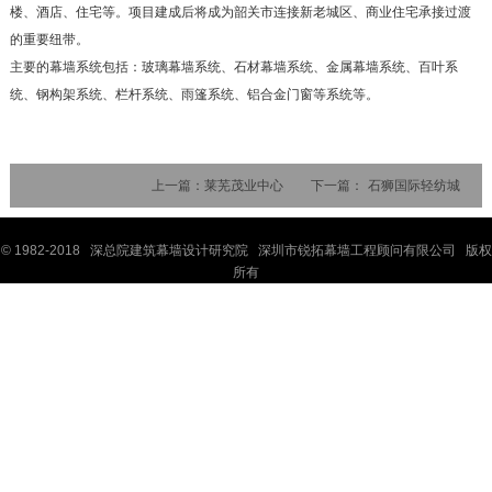
楼、酒店、住宅等。项目建成后将成为韶关市连接新老城区、商业住宅承接过渡
的重要纽带。
主要的幕墙系统包括：玻璃幕墙系统、石材幕墙系统、金属幕墙系统、百叶系
统、钢构架系统、栏杆系统、雨篷系统、铝合金门窗等系统等。
上一篇：
莱芜茂业中心
下一篇：
石狮国际轻纺城
© 1982-2018 深
总院
建筑幕墙设计研究院 深圳市锐拓幕墙工程顾问有限公司 版权
所有