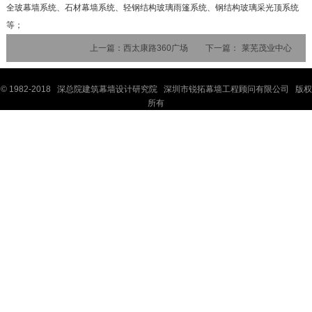
全玻幕墙系统、石材幕墙系统、轻钢结构玻璃雨篷系统、钢结构玻璃采光顶系统
等；
上一篇：
西太康路360广场
下一篇：
莱芜茂业中心
© 1982-2018 深
总院
建筑幕墙设计研究院 深圳市锐拓幕墙工程顾问有限公司 版权
所有