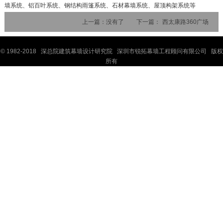
墙系统、铝百叶系统、钢结构雨篷系统、石材幕墙系统、屋顶构架系统等
上一篇：
没有了
下一篇：
西太康路360广场
© 1982-2018 深
总院
建筑幕墙设计研究院 深圳市锐拓幕墙工程顾问有限公司 版权
所有