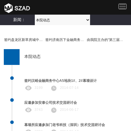
切
换
导
新闻：
航
签约盘龙区新草房城中村改..
签约济南历下金融商务服务..
由我院主办的“第三届建筑..
本院动态
签约汉峪金融商务中心A5地块1#、2#幕墙设计
3199
2014-07-14
应邀参加安泰公司技术交流研讨会
3743
2014-06-17
幕墙所应邀参加门老爷科技（深圳）技术交流研讨会