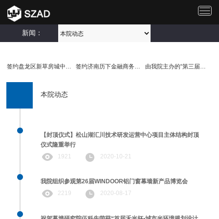
切
换
导
新闻：
航
签约盘龙区新草房城中村改..
签约济南历下金融商务服务..
由我院主办的“第三届建筑..
本院动态
【封顶仪式】松山湖汇川技术研发运营中心项目主体结构封顶
仪式隆重举行
1921
2020-10-21
我院组织参观第26届WINDOOR铝门窗幕墙新产品博览会
2219
2020-08-17
祝贺幕墙研究院伍科先荣获“首届禾光杯•城市光环境规划设计